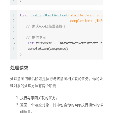
1
func
confirmStartWorkout
(startWorkout intent: 
2
                         completion: 
(INStartW
3
// 确认App已经准备好了
4
5
// 提供响应
6
let
 response = 
INStartWorkoutIntentRespons
7
    completion(response)
8
}
处理请求
处理意图的最后阶段是执行与该意图相关联的任务。你的处
理对象的处理方法有两个职责：
执行与意图关联的任务。
返回一个响应对象，其中包含你的App执行操作的详
细信息。