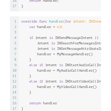
16
return
 handler;
17
}
1
override
func
handler
(
for
 intent: INIntent)
 -
2
var
 handler = 
nil
3
4
if
 intent 
is
INSendMessageIntent
 ||
5
        intent 
is
INSearchForMessagesIntent
 |
6
        intent 
is
INSetMessageAttributeIntent
7
        handler = 
MyMessageHandler
()
8
    }
9
else
if
 intent 
is
INStartAudioCallIntent
 
10
        handler = 
MyAudioCallHandler
()
11
    }
12
else
if
 intent 
is
INStartVideoCallIntent
 
13
        handler = 
MyVideoCallHandler
()
14
    }
15
16
return
 handler
17
}