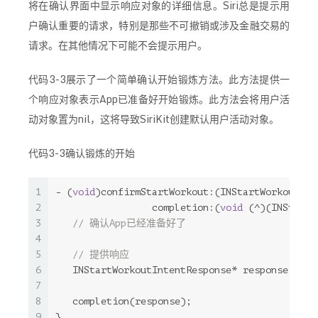
将在确认界面中显示响应对象的详细信息。Siri总是提示用
户确认重要的请求，特别是那些不可撤销或涉及金融交易的
请求。在其他情况下可能不会提示用户。
代码3-3展示了一个简单确认开始锻炼方法。此方法提供一
个响应对象表示App已准备好开始锻炼。此方法会将用户活
动对象置为nil，这将导致SiriKit创建默认用户活动对象。
代码3-3确认锻炼的开始
1
- (
void
)confirmStartWorkout:(INStartWorkoutInt
2
                 completion:(
void
 (^)(INStartW
3
// 确认App已经准备好了
4
5
// 提供响应
6
   INStartWorkoutIntentResponse* response = [[
7
8
   completion(response);
9
}