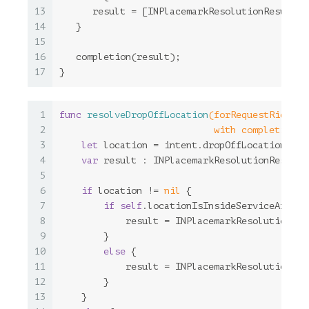
13
      result = [INPlacemarkResolutionResult n
14
   }
15
16
   completion(result);
17
}
1
func
resolveDropOffLocation
(forRequestRide in
2
                            with completion: 
3
let
 location = intent.dropOffLocation
4
var
 result : 
INPlacemarkResolutionResult
 
5
6
if
 location != 
nil
 {
7
if
self
.locationIsInsideServiceArea(l
8
            result = 
INPlacemarkResolutionRes
9
        }
10
else
 {
11
            result = 
INPlacemarkResolutionRes
12
        }
13
    }