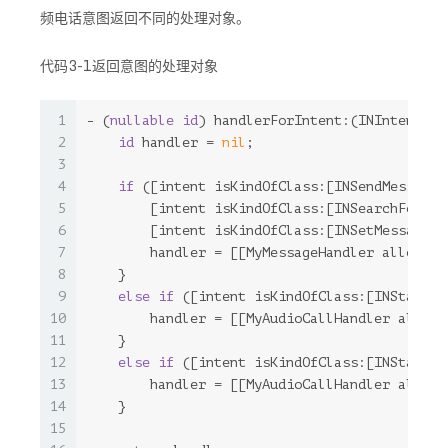
频电话意图返回不同的处理对象。
代码3-1返回意图的处理对象
1
- (
nullable
id
) handlerForIntent:(INIntent*)i
2
id
 handler = 
nil
;
3
4
if
 ([intent isKindOfClass:[INSendMessageI
5
        [intent isKindOfClass:[INSearchForMes
6
        [intent isKindOfClass:[INSetMessageAt
7
        handler = [[MyMessageHandler alloc] i
8
    }
9
else
if
 ([intent isKindOfClass:[INStartAu
10
        handler = [[MyAudioCallHandler alloc]
11
    }
12
else
if
 ([intent isKindOfClass:[INStartVi
13
        handler = [[MyAudioCallHandler alloc]
14
    }
15