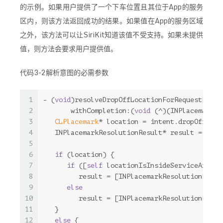
的示例。如果用户提供了一个下车位置且其位于App的服务
区内，则该方法返回成功的结果。如果值在App的服务区域
之外，该方法可以让SiriKit知道该值不受支持。如果未提供
值，则方法会要求用户提供值。
代码3-2解析意图的必需参数
1
- (
void
)resolveDropOffLocationForRequestRide:
2
       withCompletion:(
void
 (^)(INPlacemarkRe
3
CLPlacemark
* location = intent.dropOffLoca
4
   INPlacemarkResolutionResult* result = 
nil
;
5
6
if
 (location) {
7
if
 ([
self
 locationIsInsideServiceArea:l
8
         result = [INPlacemarkResolutionResul
9
else
10
         result = [INPlacemarkResolutionResul
11
   }
12
else
 {