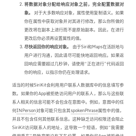
将数据对象分配给响应对象之前，完全配置数据对
象。
对于大多数响应对象，属性使用复制语义。如果
你在属性中获取对象并对其进行修改，那么你所做的
更改将在副本上进行而不是原始副本。因此，在进行
更改后你必须再设置属性的值。
尽快返回你的响应对象。
由于Siri和Maps在活跃地与
用户进行沟通，因此请尽可能快地返回响应。如果返
回响应需要超过几秒钟，请使用“正在进行”代码返回
你的响应，以指示你仍在处理请求。
适当的时候SiriKit会利用用户联系人数据库中的信息填写参
数。如果你的App被拒绝访问用户的联系人，那么与这些联
系人相关的信息可能不会包含在意图中。例如，意图中的任
何
INPerson
对象可能只包含其
spokenPhrase
属性中的值，
并且不包含任何其他联系信息。这种缺乏访问权限还会阻止
SiriKit访问联系人的地址，这导致一个短语，例如“我需要
使用
乘车”导致意图没有下车位置。如果你的App被拒绝访