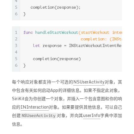
4
5
   completion(response);
6
}
1
func
handleStartWorkout
(startWorkout intent: I
2
                        completion: 
(INStartWo
3
let
 response = 
INStartWorkoutIntentRespons
4
5
    completion(response)
6
}
每个响应对象都支持一个可选的
NSUserActivity
对象，其
中包含有关如何启动App的详细信息。如果不指定此对象，
SiriKit会为你创建一个对象，并插入一个包含意图和你的响
应的
INInteraction
对象。如果要提供其他信息，可以自己
创建
对象，并向其
userInfo
字典中添加
NSUserActivity
信息。