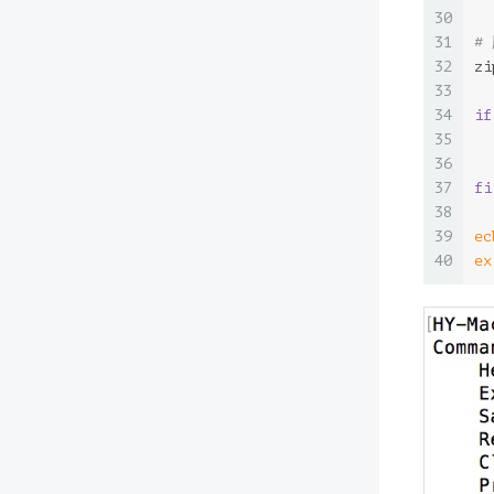
30
31
#
32
zi
33
34
if
35
36
37
fi
38
39
ec
40
ex