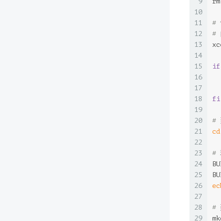
9
rm
10
11
#
12
#
13
xc
14
15
if
16
17
18
fi
19
20
#
21
cd
22
23
#
24
BU
25
BU
26
ec
27
28
#
29
mk