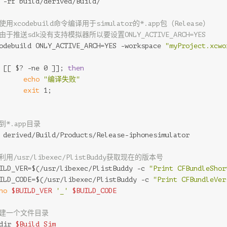
 -rf build/derived/Build/
 使用xcodebuild命令编译用于simulator的*.app包（Release）
 由于推送sdk没有支持模拟器所以要设置ONLY_ACTIVE_ARCH=YES
odebuild ONLY_ACTIVE_ARCH=YES -workspace 
"myProject.xcwo
 [[ $? -ne 0 ]]; 
then
echo
"编译失败"
exit
 1;
 到*.app目录
 derived/Build/Products/Release-iphonesimulator
 利用/usr/libexec/PlistBuddy获取现在的版本号
ILD_VER=$(/usr/libexec/PlistBuddy -c 
"Print CFBundleShor
ILD_CODE=$(/usr/libexec/PlistBuddy -c 
"Print CFBundleVer
ho
$BUILD_VER
'_'
$BUILD_CODE
 建一个文件目录
dir 
$Build_Sim