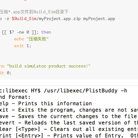
 压缩*.app文件到Build_Sim目录下
p -r 
$Build_Sim
/myProject.app.zip myProject.app
 [[ $? -ne 0 ]]; 
then
echo
"压缩失败"
exit
 1;
ho
"build simulator product success!"
it
 0;