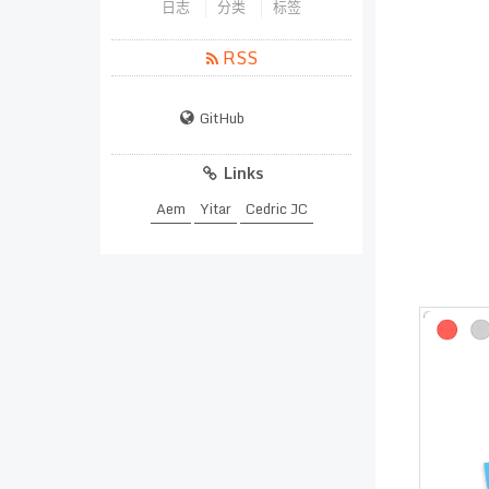
日志
分类
标签
RSS
GitHub
Links
Aem
Yitar
Cedric JC