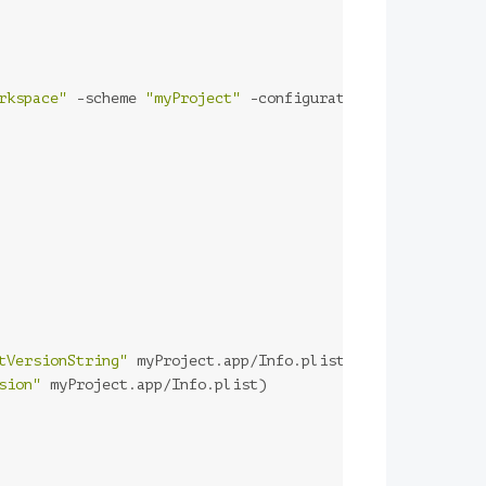
rkspace"
 -scheme 
"myProject"
 -configuration Release -sdk
tVersionString"
 myProject.app/Info.plist)
sion"
 myProject.app/Info.plist)