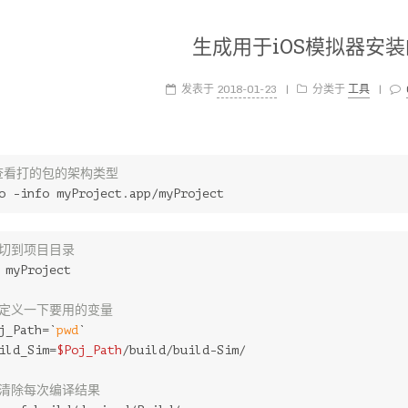
生成用于iOS模拟器安
发表于
2018-01-23
|
分类于
工具
|
查看打的包的架构类型
o -info myProject.app/myProject
 切到项目目录
 myProject
 定义一下要用的变量
j_Path=`
pwd
`
ild_Sim=
$Poj_Path
/build/build-Sim/
 清除每次编译结果