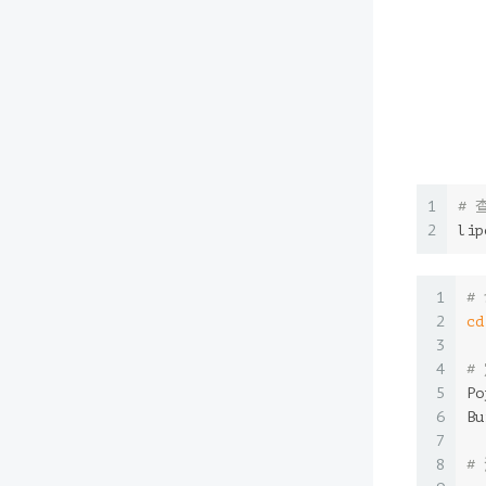
1
# 
2
lip
1
#
2
cd
3
4
#
5
Po
6
Bu
7
8
#