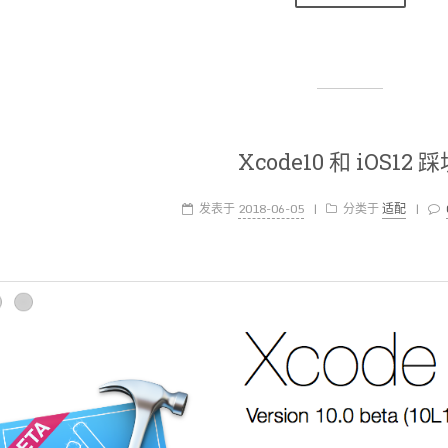
Xcode10 和 iOS12 
发表于
2018-06-05
|
分类于
适配
|