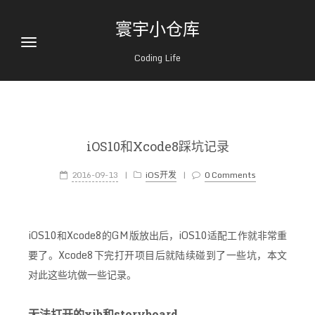
寰宇小仓库
Coding Life
iOS10和Xcode8踩坑记录
2016-09-13
|
iOS开发
|
0 Comments
iOS10和Xcode8的GM版放出后，iOS10适配工作就非常重
要了。Xcode8下完打开项目后就陆续碰到了一些坑，本文
对此这些坑做一些记录。
无法打开的xib和storyboard