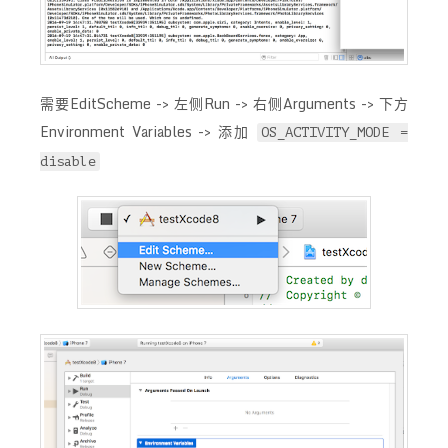
需要EditScheme -> 左侧Run -> 右侧Arguments -> 下方
Environment Variables -> 添加
OS_ACTIVITY_MODE =
disable