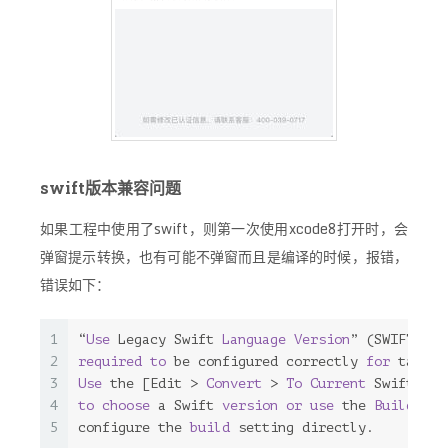
swift版本兼容问题
如果工程中使用了swift，则第一次使用xcode8打开时，会
弹窗提示转换，也有可能不弹窗而且是编译的时候，报错，
错误如下：
1
“
Use
 Legacy Swift 
Language
Version
” (SWIFT_VER
2
required
to
 be configured correctly 
for
 target
3
Use
 the [Edit > 
Convert
 > 
To
Current
 Swift Syn
4
to
choose
 a Swift 
version
or
use
 the 
Build
Set
5
configure the 
build
 setting directly.