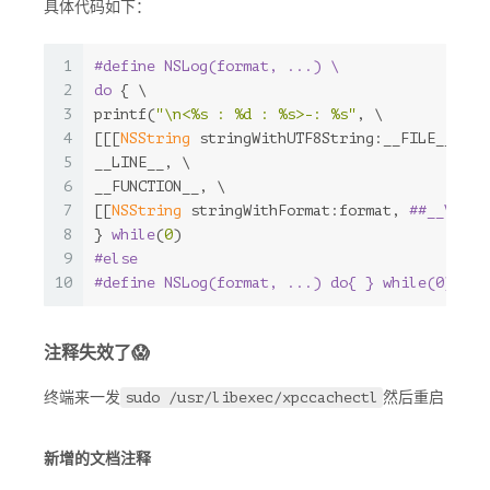
具体代码如下：
1
#define NSLog(format, ...) \
2
do
 { \
3
printf(
"\n<%s : %d : %s>-: %s"
, \
4
[[[
NSString
 stringWithUTF8String:__FILE__] la
5
__LINE__, \
6
__FUNCTION__, \
7
[[
NSString
 stringWithFormat:format, 
##__VA_AR
8
} 
while
(
0
)
9
#else
10
#define NSLog(format, ...) do{ } while(0)
注释失效了😱
终端来一发
然后重启
sudo /usr/libexec/xpccachectl
新增的文档注释